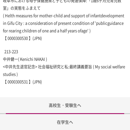
岐阜市における母子保健施策と子どもの発達保障:「1歳6ヶ月児育児教
室」の実態をふまえて
( Helth measures for mother-child and support of infantdevelopment
in Gifu City : a consideration of present condition of 'publicguidance
for rearing children of one and a half years ofage' )
【 0000300530 】(JPN)
213-223
中井健一
( Kenichi NAKAI )
<中井先生退官記念> 社会福祉研究と私:最終講義要旨 ( My social welfare
studies )
【 0000300531 】(JPN)
高校生・受験生へ
在学生へ