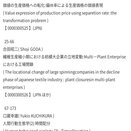
価値の生産価格への転化:偏倚率による生産価格の価値表現
( Value expression of production price using separetion rate :the
transformation probrem )
【 0000300525 】(JPN)
25-66
合田昭二
( Shoji GODA )
繊維生産縮小期における紡績大企業の立地変動:Multi－Plant Enterprise
における工場閉鎖
( The locational change of large spinningcompanies in the decline
phase of japanese textile industry : plant closuresin multi-plant
enterprises )
【 0000300526 】(JPN ほか)
67-173
口蔵幸雄
( Yukio KUCHIKURA )
人間行動生態学(2):時間配分
( Human behavioral ecology (2) : Timeallocation )