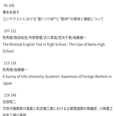
95-106
橋本永貢子
コンテクストにおける"是(一)个NP"と"是NP"の意味と機能について
107-112
牧秀樹/森田祐佳/市原賢優/古川真哉/笠井千勢/後藤健一
The Minimal English Test in High School : The Case of Kamo High
School
113-118
牧秀樹/後藤健一
A Survey of Gifu University Students' Awareness of Foreign Workers in
Japan
119-148
合田昭二
次世代機開発の進展と航空機工業における企業間連関の再編成 : 川崎重工
岐阜工場の事例