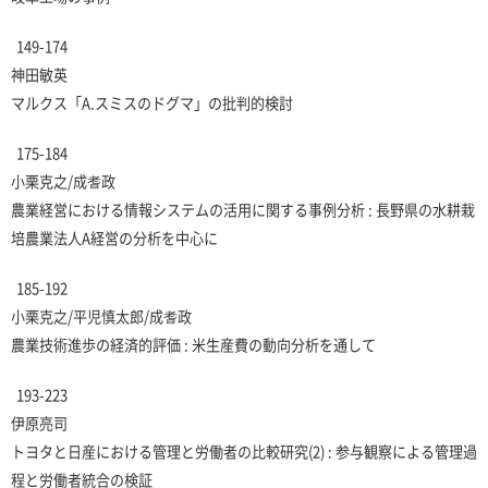
149-174
神田敏英
マルクス「A.スミスのドグマ」の批判的検討
175-184
小栗克之/成耆政
農業経営における情報システムの活用に関する事例分析 : 長野県の水耕栽
培農業法人A経営の分析を中心に
185-192
小栗克之/平児慎太郎/成耆政
農業技術進歩の経済的評価 : 米生産費の動向分析を通して
193-223
伊原亮司
トヨタと日産における管理と労働者の比較研究(2) : 参与観察による管理過
程と労働者統合の検証