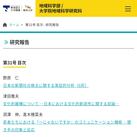
ホーム
第31号 目次 - 研究報告
研究報告
第31号 目次
野原 仁
日本の新聞社の株主に関する実証的分析（6完）
津田雅夫
文化的雑種について ―日本における文化的創造性に関する試論―
洞澤 伸、髙木穂菜未
若者たちにおける「～じゃないですか」のコミュニケーション機能 ―聞
き手の印象と反応