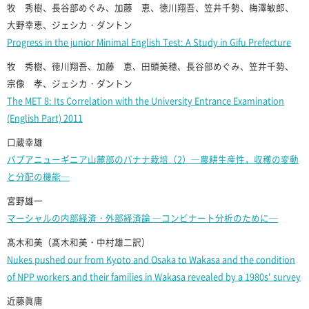
牧 秀樹、長谷部めぐみ、加藤 恵、徳川翔吾、笠井千勢、梅澤敏郎、
大野幸恵、ジェシカ・ダントン
Progress in the junior Minimal English Test: A Study in Gifu Prefecture
牧 秀樹、徳川翔吾、加藤 恵、田頭美穂、長谷部めぐみ、笠井千勢、
宗像 孝、ジェシカ・ダントン
The MET 8: Its Correlation with the University Entrance Examination
(English Part) 2011
口蔵幸雄
パプアニューギニア山麓部のバナナ栽培（2）─農耕生産性，収穫の変動
と分配の機能─
宮野雄一
マーシャルの内部経済・外部経済論 ─コンビナート分析のために─
髙木和美（髙木和美・中村雄二訳）
Nukes pushed our from Kyoto and Osaka to Wakasa and the condition
of NPP workers and their families in Wakasa revealed by a 1980s' survey
近藤眞庸