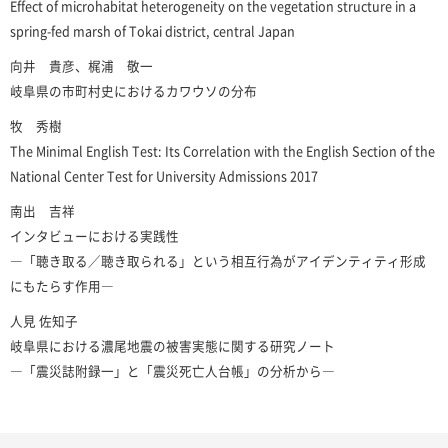
Effect of microhabitat heterogeneity on the vegetation structure in a
spring-fed marsh of Tokai district, central Japan
向井 貴彦、梶浦 敬一
岐阜県の市町村史におけるカワウソの分布
牧 秀樹
The Minimal English Test: Its Correlation with the English Section of the
National Center Test for University Admissions 2017
南出 吉祥
インタビューにおける実践性
―「聴き取る／聴き取られる」という相互行為がアイデンティティ形成
にもたらす作用―
人見 佐知子
岐阜県における濃尾地震の被害実態に関する研究ノート
―「震災誌附録一」と「震災死亡人台帳」の分析から―