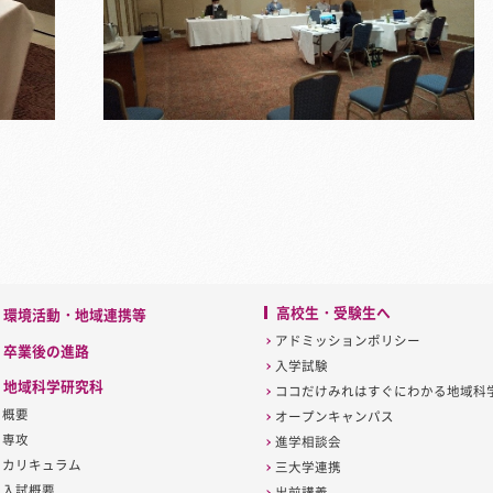
高校生・受験生へ
環境活動・地域連携等
アドミッションポリシー
卒業後の進路
入学試験
地域科学研究科
ココだけみれはすぐにわかる地域科
概要
オープンキャンパス
専攻
進学相談会
カリキュラム
三大学連携
入試概要
出前講義