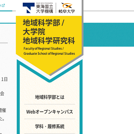
e
 1日
演会
地域科学部とは
開催
Webオープンキャンパス
た。
学科・履修系統