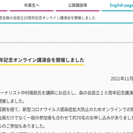
卒業生へ
公開講座等
English pag
窓会森の会設立20周年記念オンライン講演会を開催しました
周年記念オンライン講演会を開催しました
2021年11月
ジャーナリスト中村梧郎氏を講師にお迎えし、森の会設立２０周年記念講
開催しました。
期を経て、新型コロナウイルス感染症拡大防止のためオンラインでの
会員だけでなく一般の参加者も合わせて約70名のお申し込みがありまし
らのご参加もありました。