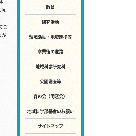
間、
教員
ち見
研究活動
てご
りが
環境活動・地域連携等
卒業後の進路
地域科学研究科
公開講座等
森の会（同窓会）
地域科学部基金のお願い
サイトマップ