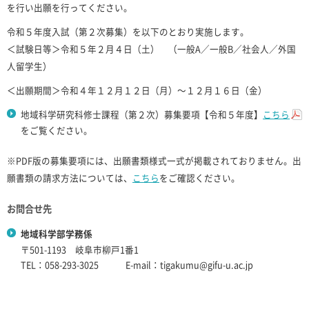
を行い出願を行ってください。
令和５年度入試（第２次募集）を以下のとおり実施します。
＜試験日等＞令和５年２月４日（土） （一般A／一般B／社会人／外国
人留学生）
＜出願期間＞令和４年１２月１２日（月）～１２月１６日（金）
地域科学研究科修士課程（第２次）募集要項【令和５年度】
こちら
をご覧ください。
※PDF版の募集要項には、出願書類様式一式が掲載されておりません。出
願書類の請求方法については、
こちら
をご確認ください。
お問合せ先
地域科学部学務係
〒501-1193 岐阜市柳戸1番1
TEL：058-293-3025 E-mail：tigakumu@gifu-u.ac.jp