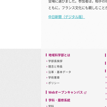
会場に選びました。参加者は，相手の
ともに，フランス文化にも親しむこと
中日新聞（デジタル版）
地域科学部とは
学部長挨拶
理念と特長
沿革・基本データ
学術憲章
ポリシー
Webオープンキャンパス
学科・履修系統
学科