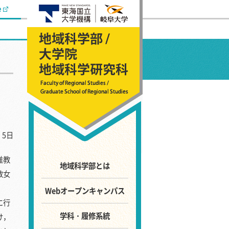
e
 5日
准教
地域科学部とは
教女
Webオープンキャンパス
に行
学科・履修系統
け，