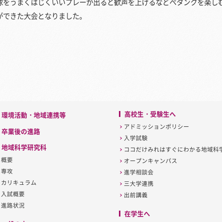
球をうまくはじくいいプレーが出ると歓声を上げるなどペタンクを楽し
ができた大会となりました。
高校生・受験生へ
環境活動・地域連携等
アドミッションポリシー
卒業後の進路
入学試験
地域科学研究科
ココだけみれはすぐにわかる地域科
概要
オープンキャンパス
専攻
進学相談会
カリキュラム
三大学連携
入試概要
出前講義
進路状況
在学生へ